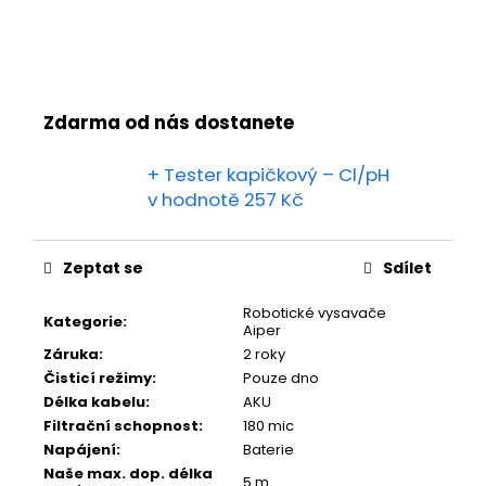
Zdarma od nás dostanete
+ Tester kapičkový – Cl/pH
v hodnotě 257 Kč
Zeptat se
Sdílet
Robotické vysavače
Kategorie
:
Aiper
Záruka
:
2 roky
Čisticí režimy
:
Pouze dno
Délka kabelu
:
AKU
Filtrační schopnost
:
180 mic
Napájení
:
Baterie
Naše max. dop. délka
5 m