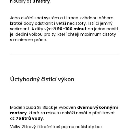
hloubky až
3 metry
.
Jeho duální sací systém a filtrace zvládnou během
krátké doby odstranit i větší nečistoty, listí či jemný
sediment. A díky výdrži
90–100 minut
na jedno nabití
je ideální volbou pro ty, kteří chtějí maximum čistoty
s minimem práce.
Úctyhodný čisticí výkon
Model Scuba SE Black je vybaven
dvěma výkonnými
motory
, které za minutu dokáží nasát a přefiltrovat
až
75 litrů vody
.
Velký 2litrový filtrační koš pojme nečistoty bez