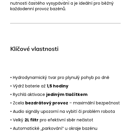
nutnosti častého vysypávání a je ideální pro běžný
každodenní provoz bazénů.
Klíčové vlastnosti
• Hydrodynamický tvar pro plynulý pohyb po dně
• Výdrž baterie až
1,5 hodiny
• Rychlá aktivace
jediným tlačítkem
• Zcela
bezdrátový provoz
– maximální bezpečnost
• Audio signály upozorní na vybití či problém robota
• Velký
2L filtr
pro efektivní sběr nečistot
• Automatické „parkování“ u okraje bazénu