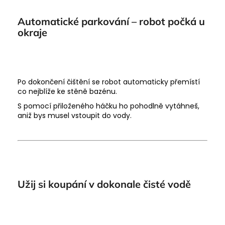
Automatické parkování – robot počká u
okraje
Po dokončení čištění se robot automaticky přemístí
co nejblíže ke stěně bazénu.
S pomocí přiloženého háčku ho pohodlně vytáhneš,
aniž bys musel vstoupit do vody.
Užij si koupání v dokonale čisté vodě