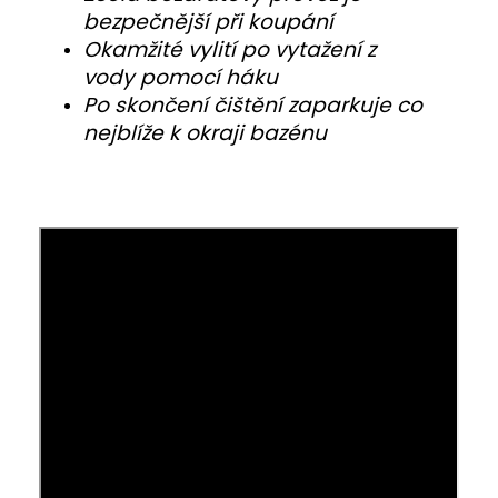
bezpečnější při koupání
Okamžité vylití po vytažení z
vody pomocí háku
Po skončení čištění zaparkuje co
nejblíže k okraji bazénu