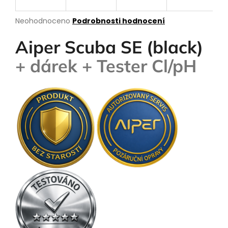
R
a
M
Průměrné
Neohodnoceno
Podrobnosti hodnocení
j
hodnocení
í
produktu
A
Aiper Scuba SE (black)
je
t
0,0
+ dárek + Tester Cl/pH
?
z
5
hvězdiček.
HLEDAT
D
o
p
o
r
u