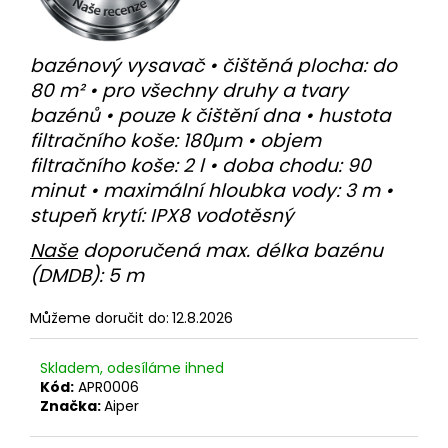
č
u
j
bazénový vysavač • čištěná plocha: do
e
80 m² • pro všechny druhy a tvary
m
e
bazénů • pouze k čištění dna • hustota
filtračního koše: 180μm • objem
filtračního koše: 2 l • doba chodu: 90
ZODIAC
minut • maximální hloubka vody: 3 m •
OF
42IQ
stupeň krytí: IPX8 vodotěsný
22
Naše
doporučená max. délka bazénu
990
Kč
(DMDB): 5 m
Původně:
29
990
Můžeme doručit do:
12.8.2026
Kč
Skladem, odesíláme ihned
Kód:
APR0006
Značka:
Aiper