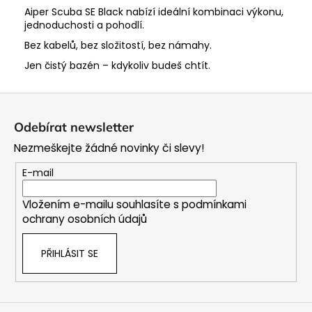
Aiper Scuba SE Black nabízí ideální kombinaci výkonu,
jednoduchosti a pohodlí.
Bez kabelů, bez složitostí, bez námahy.
Jen čistý bazén – kdykoliv budeš chtít.
Z
á
Odebírat newsletter
p
Nezmeškejte žádné novinky či slevy!
a
t
E-mail
í
Vložením e-mailu souhlasíte s
podmínkami
ochrany osobních údajů
PŘIHLÁSIT SE