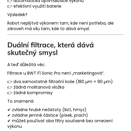
👉 automatická optimalizace výkonu
👉 efektivní využití baterie
Výsledek?
Robot neplýtvá výkonem tam, kde není potřeba, ale
zároveň má sílu tam, kde to dává smysl.
Duální filtrace, která dává
skutečný smysl
A teď důležitá věc.
Filtrace u BWT F1 Sonic Pro není „marketingová“.
👉 dva samostatné filtrační koše (180 µm + 90 µm)
👉 žádná molitanová vložka
👉 žádné kompromisy
To znamená:
✔ zvládne hrubé nečistoty (listí, hmyz)
✔ zvládne jemné částice (písek, prach)
✔ můžeš používat oba filtry současně bez omezení
výkonu