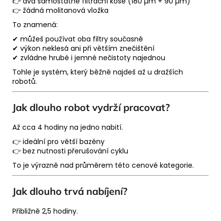
👉 dva samostatné filtrační koše (180 µm + 90 µm)
👉 žádná molitanová vložka
To znamená:
✔ můžeš používat oba filtry současně
✔ výkon neklesá ani při větším znečištění
✔ zvládne hrubé i jemné nečistoty najednou
Tohle je systém, který běžně najdeš až u dražších
robotů.
Jak dlouho robot vydrží pracovat?
Až cca 4 hodiny na jedno nabití.
👉 ideální pro větší bazény
👉 bez nutnosti přerušování cyklu
To je výrazně nad průměrem této cenové kategorie.
Jak dlouho trvá nabíjení?
Přibližně 2,5 hodiny.