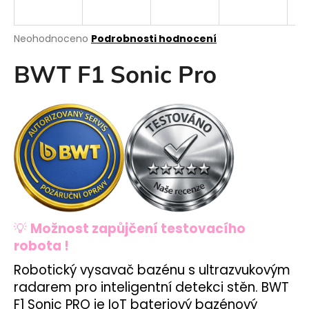
a
j
Průměrné
Neohodnoceno
Podrobnosti hodnocení
í
hodnocení
produktu
BWT F1 Sonic Pro
t
je
?
0,0
z
5
hvězdiček.
HLEDAT
D
💡
Možnost zapůjčení testovacího
o
robota !
p
o
Robotický vysavač bazénu
s ultrazvukovým
r
radarem pro inteligentní detekci stěn. BWT
u
F1 Sonic PRO je IoT bateriový bazénový