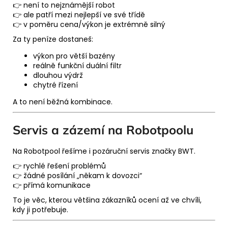
👉 není to nejznámější robot
👉 ale patří mezi nejlepší ve své třídě
👉 v poměru cena/výkon je extrémně silný
Za ty peníze dostaneš:
výkon pro větší bazény
reálně funkční duální filtr
dlouhou výdrž
chytré řízení
A to není běžná kombinace.
Servis a zázemí na Robotpoolu
Na
Robotpool
řešíme i pozáruční servis značky BWT.
👉 rychlé řešení problémů
👉 žádné posílání „někam k dovozci“
👉 přímá komunikace
To je věc, kterou většina zákazníků ocení až ve chvíli,
kdy ji potřebuje.