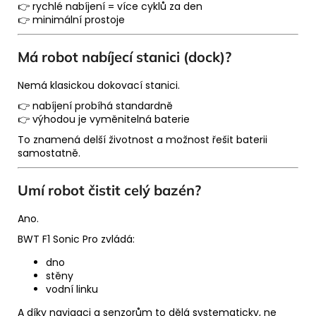
👉 rychlé nabíjení = více cyklů za den
👉 minimální prostoje
Má robot nabíjecí stanici (dock)?
Nemá klasickou dokovací stanici.
👉 nabíjení probíhá standardně
👉 výhodou je vyměnitelná baterie
To znamená delší životnost a možnost řešit baterii
samostatně.
Umí robot čistit celý bazén?
Ano.
BWT F1 Sonic Pro zvládá:
dno
stěny
vodní linku
A díky navigaci a senzorům to dělá systematicky, ne