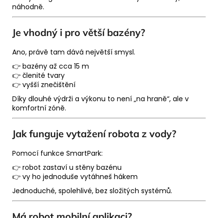
náhodně.
Je vhodný i pro větší bazény?
Ano, právě tam dává největší smysl.
👉 bazény až cca 15 m
👉 členité tvary
👉 vyšší znečištění
Díky dlouhé výdrži a výkonu to není „na hraně“, ale v
komfortní zóně.
Jak funguje vytažení robota z vody?
Pomocí funkce SmartPark:
👉 robot zastaví u stěny bazénu
👉 vy ho jednoduše vytáhneš hákem
Jednoduché, spolehlivé, bez složitých systémů.
Má robot mobilní aplikaci?