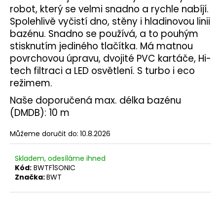
č
robot, který se velmi snadno a rychle nabíjí.
u
Spolehlivě vyčistí dno, stěny i hladinovou linii
j
bazénu. Snadno se používá, a to pouhým
e
m
stisknutím jediného tlačítka. Má matnou
e
povrchovou úpravu, dvojité PVC kartáče, Hi-
tech filtraci a LED osvětlení. S turbo i eco
režimem.
BWT
F1
Naše
doporučená max. délka bazénu
SONIC
PRO
(DMDB): 10 m
25
183
Můžeme doručit do:
10.8.2026
Kč
Skladem, odesíláme ihned
Kód:
BWTF1SONIC
Značka:
BWT