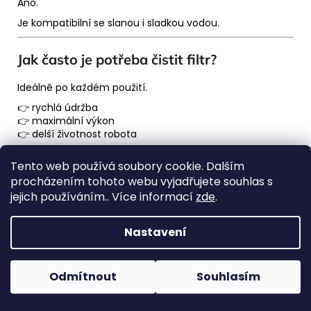
Ano.
Je kompatibilní se slanou i sladkou vodou.
Jak často je potřeba čistit filtr?
Ideálně po každém použití.
👉 rychlá údržba
👉 maximální výkon
👉 delší životnost robota
Tento web používá soubory cookie. Dalším
Rychlé shrnutí
procházením tohoto webu vyjadřujete souhlas s
jejich používáním.. Více informací
zde
.
Pokud chceš:
👉 silný bezdrátový robot
Nastavení
👉 dlouhou výdrž baterie
👉 skutečně funkční duální filtr
👉 výkon pro větší bazény
Odmítnout
Souhlasím
pak je BWT F1 Sonic Pro jedna z nejzajímavějších voleb na
trhu.