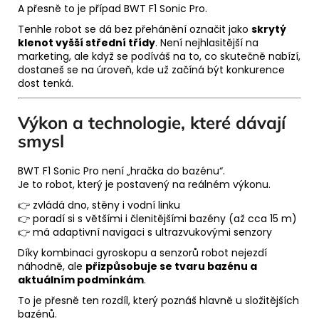
A přesně to je případ BWT F1 Sonic Pro.
Tenhle robot se dá bez přehánění označit jako
skrytý
klenot vyšší střední třídy
. Není nejhlasitější na
marketing, ale když se podíváš na to, co skutečně nabízí,
dostaneš se na úroveň, kde už začíná být konkurence
dost tenká.
Výkon a technologie, které dávají
smysl
BWT F1 Sonic Pro není „hračka do bazénu“.
Je to robot, který je postavený na reálném výkonu.
👉 zvládá dno, stěny i vodní linku
👉 poradí si s většími i členitějšími bazény (až cca 15 m)
👉 má adaptivní navigaci s ultrazvukovými senzory
Díky kombinaci gyroskopu a senzorů robot nejezdí
náhodně, ale
přizpůsobuje se tvaru bazénu a
aktuálním podmínkám
.
To je přesně ten rozdíl, který poznáš hlavně u složitějších
bazénů.