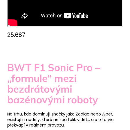
25.687
BWT F1 Sonic Pro –
„formule“ mezi
bezdrátovými
bazénovými roboty
Na trhu, kde dominují značky jako Zodiac nebo Aiper,
existují i modely, které nejsou tolik vidět… ale o to víc
překvapí v reálném provozu.