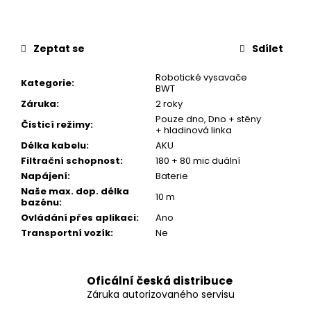
Zeptat se
Sdílet
Robotické vysavače
Kategorie
:
BWT
Záruka
:
2 roky
Pouze dno, Dno + stěny
Čisticí režimy
:
+ hladinová linka
Délka kabelu
:
AKU
Filtrační schopnost
:
180 + 80 mic duální
Napájení
:
Baterie
Naše max. dop. délka
10 m
bazénu
:
Ovládání přes aplikaci
:
Ano
Transportní vozík
:
Ne
Oficální česká distribuce
Záruka autorizovaného servisu