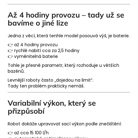
Až 4 hodiny provozu – tady už se
bavíme o jiné lize
Jedna z věcí, která tenhle model posouvá výš, je baterie.
👉 až 4 hodiny provozu
👉 rychlé nabití cca za 2,5 hodiny
👉 vyměnitelná baterie
Tohle je přesně parametr, který rozhoduje u větších
bazénů.
Levnější roboty často „dojedou na limit“.
Tady ten problém prakticky nemáš.
Variabilní výkon, který se
přizpůsobí
Robot dokáže upravovat sací výkon podle znečištění:
👉 až cca 15 100 l/h