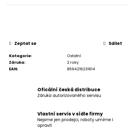
č
u
j
e
m
e
Zeptat se
Sdílet
ZODIAC
Kategorie
:
Ostatní
OF
42IQ
Záruka
:
2 roky
EAN
:
8594216231614
22
990
Kč
Původně:
Oficální česká distribuce
29
990
Záruka autorizovaného servisu
Kč
Vlastní servis v sídle firmy
Nejsme jen prodejci, roboty umíme i
opravit