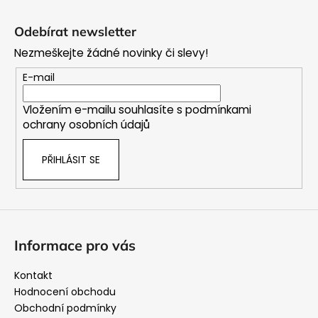
Z
á
Odebírat newsletter
p
Nezmeškejte žádné novinky či slevy!
a
t
E-mail
í
Vložením e-mailu souhlasíte s
podmínkami
ochrany osobních údajů
PŘIHLÁSIT SE
Informace pro vás
Kontakt
Hodnocení obchodu
Obchodní podmínky