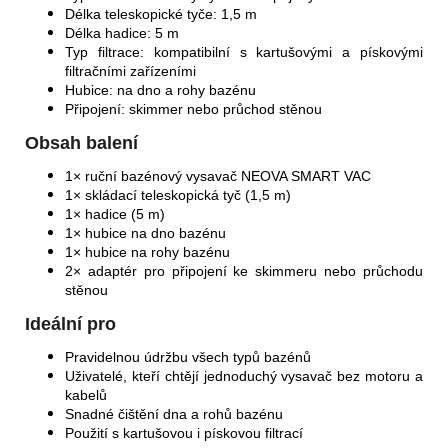
Délka teleskopické tyče: 1,5 m
Délka hadice: 5 m
Typ filtrace: kompatibilní s kartušovými a pískovými
filtračními zařízeními
Hubice: na dno a rohy bazénu
Připojení: skimmer nebo průchod stěnou
Obsah balení
1× ruční bazénový vysavač NEOVA SMART VAC
1× skládací teleskopická tyč (1,5 m)
1× hadice (5 m)
1× hubice na dno bazénu
1× hubice na rohy bazénu
2× adaptér pro připojení ke skimmeru nebo průchodu
stěnou
Ideální pro
Pravidelnou údržbu všech typů bazénů
Uživatelé, kteří chtějí jednoduchý vysavač bez motoru a
kabelů
Snadné čištění dna a rohů bazénu
Použití s kartušovou i pískovou filtrací