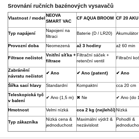
Srovnání ručních bazénových vysavačů
NEOVA
Vlastnost / model
CF AQUA BROOM
CF 20 AKU
SMART VAC
Napojení na
Typ napájení
Baterie (D / LR20)
Akumulátor 
filtraci
Provozní doba
Neomezená
až 3 hodiny
až 60 min
Vnitřní síťka +
Filtrační sáček +
Filtrace nečistot
Filtrační ko
filtrace
retenční ventil
Zabránění
✔
Ano
✔
Ano (patent)
✔
Ano
návratu nečistot
Šířka sací hlavy
Standardní
Kompaktní
cca 20 cm
Teleskopická tyč
✔ Ano (1,5 m)
✖ Ne
✔ Ano (do 
v balení
Hmotnost
Velmi nízká
cca 2 kg (nejlehčí)
Nízká
Nízká cena &
Maximální výdrž &
Pohodlí &
Typ zákazníka
jednoduchost
nezávislost
jednoducho