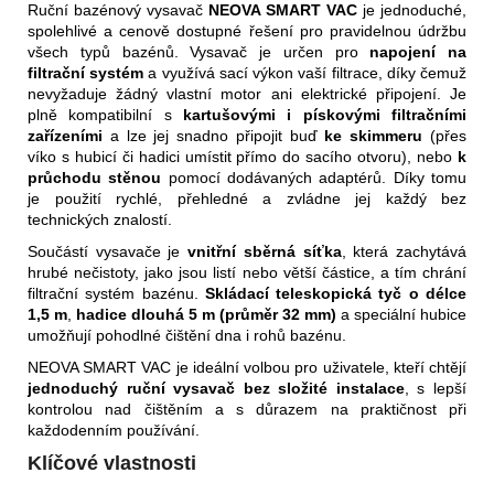
Ruční bazénový vysavač
NEOVA SMART VAC
je jednoduché,
spolehlivé a cenově dostupné řešení pro pravidelnou údržbu
všech typů bazénů. Vysavač je určen pro
napojení na
filtrační systém
a využívá sací výkon vaší filtrace, díky čemuž
nevyžaduje žádný vlastní motor ani elektrické připojení. Je
plně kompatibilní s
kartušovými i pískovými filtračními
zařízeními
a lze jej snadno připojit buď
ke skimmeru
(přes
víko s hubicí či hadici umístit přímo do sacího otvoru), nebo
k
průchodu stěnou
pomocí dodávaných adaptérů. Díky tomu
je použití rychlé, přehledné a zvládne jej každý bez
technických znalostí.
Součástí vysavače je
vnitřní sběrná síťka
, která zachytává
hrubé nečistoty, jako jsou listí nebo větší částice, a tím chrání
filtrační systém bazénu.
Skládací teleskopická tyč o délce
1,5 m
,
hadice dlouhá 5 m (průměr 32 mm)
a speciální hubice
umožňují pohodlné čištění dna i rohů bazénu.
NEOVA SMART VAC je ideální volbou pro uživatele, kteří chtějí
jednoduchý ruční vysavač bez složité instalace
, s lepší
kontrolou nad čištěním a s důrazem na praktičnost při
každodenním používání.
Klíčové vlastnosti