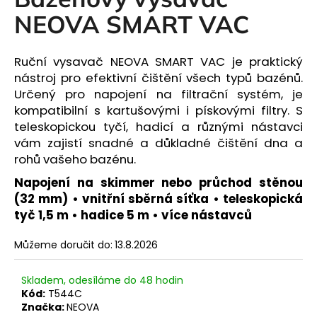
je
a
0,0
NEOVA SMART VAC
z
j
5
í
hvězdiček.
Ruční vysavač NEOVA SMART VAC je praktický
t
nástroj pro efektivní čištění všech typů bazénů.
?
Určený pro napojení na filtrační systém, je
kompatibilní s kartušovými i pískovými filtry. S
teleskopickou tyčí, hadicí a různými nástavci
vám zajistí snadné a důkladné čištění dna a
rohů vašeho bazénu.
HLEDAT
Napojení na skimmer nebo průchod stěnou
(32 mm) • vnitřní sběrná síťka • teleskopická
tyč 1,5 m • hadice 5 m • více nástavců
D
o
Můžeme doručit do:
13.8.2026
p
o
Skladem, odesíláme do 48 hodin
r
Kód:
T544C
u
Značka:
NEOVA