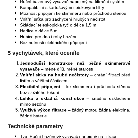
Ruční bazénový vysavač napojený na filtrační systém
Kompatibilní s kartušovými i pískovými filtry
Možnost připojení ke skimmeru nebo průchodu stěnou
Vnitřní síťka pro zachycení hrubých nečistot
Skládací teleskopická tyč o délce 1,5 m
Hadice o délce 5 m
Hubice pro dno i rohy bazénu
Bez nutnosti elektrického připojení
5 vychytávek, které oceníte
Jednodušší konstrukce než běžné skimmerové
vysavače
– méně dílů, méně starostí
Vnitřní síťka na hrubé nečistoty
– chrání filtraci před
listím a většími částicemi
Flexibilní připojení
– ke skimmeru i průchodu stěnou
bez složitého řešení
Lehká a skladná konstrukce
– snadné uskladnění
mimo sezónu
Využívá výkon filtrace
– žádný motor, žádná elektřina,
žádné baterie
Technické parametry
Typ: Ruční bazénový vysavač napojený na filtraci