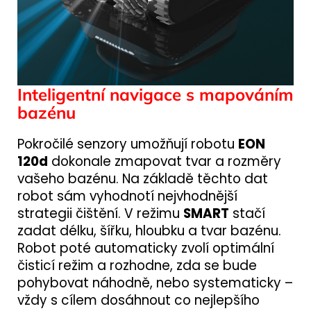
Inteligentní navigace s mapováním
bazénu
Pokročilé senzory umožňují robotu
EON
120d
dokonale zmapovat tvar a rozměry
vašeho bazénu. Na základě těchto dat
robot sám vyhodnotí nejvhodnější
strategii čištění. V režimu
SMART
stačí
zadat délku, šířku, hloubku a tvar bazénu.
Robot poté automaticky zvolí optimální
čisticí režim a rozhodne, zda se bude
pohybovat náhodně, nebo systematicky –
vždy s cílem dosáhnout co nejlepšího