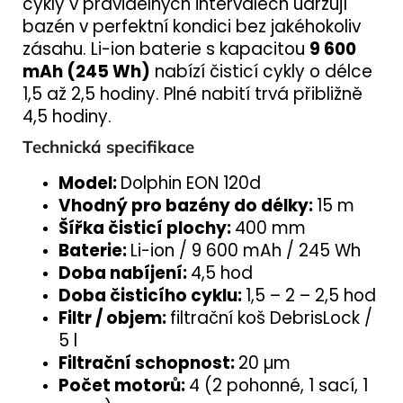
cykly v pravidelných intervalech udržují
bazén v perfektní kondici bez jakéhokoliv
zásahu. Li-ion baterie s kapacitou
9 600
mAh (245 Wh)
nabízí čisticí cykly o délce
1,5 až 2,5 hodiny. Plné nabití trvá přibližně
4,5 hodiny.
Technická specifikace
Model:
Dolphin EON 120d
Vhodný pro bazény do délky:
15 m
Šířka čisticí plochy:
400 mm
Baterie:
Li-ion / 9 600 mAh / 245 Wh
Doba nabíjení:
4,5 hod
Doba čisticího cyklu:
1,5 – 2 – 2,5 hod
Filtr / objem:
filtrační koš DebrisLock /
5 l
Filtrační schopnost:
20 µm
Počet motorů:
4 (2 pohonné, 1 sací, 1