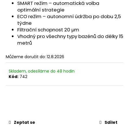
č
SMART režim – automatická volba
u
optimální strategie
j
ECO režim – autonomní údržba po dobu 2,5
e
týdne
m
Filtrační schopnost 20 µm
e
Vhodný pro všechny typy bazénů do délky 15
metrů
AIPER
SCUBA
Můžeme doručit do:
12.8.2026
N1
+
DÁREK
Skladem, odesíláme do 48 hodin
+
Kód:
742
TESTER
CL/PH
12
490
Kč
Zeptat se
Sdílet