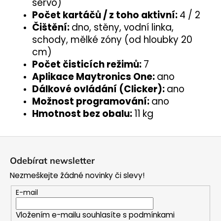
servo)
Počet kartáčů / z toho aktivní:
4 / 2
Čištění:
dno, stěny, vodní linka,
schody, mělké zóny (od hloubky 20
cm)
Počet čisticích režimů:
7
Aplikace Maytronics One:
ano
Dálkové ovládání (Clicker):
ano
Možnost programování:
ano
Hmotnost bez obalu:
11 kg
Z
á
Odebírat newsletter
p
Nezmeškejte žádné novinky či slevy!
a
t
E-mail
í
Vložením e-mailu souhlasíte s
podmínkami