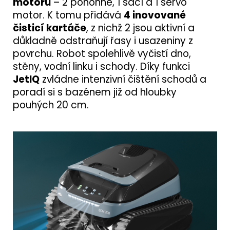
motorů
– 2 pohonné, 1 sací a 1 servo
motor. K tomu přidává
4 inovované
čisticí kartáče
, z nichž 2 jsou aktivní a
důkladně odstraňují řasy i usazeniny z
povrchu. Robot spolehlivě vyčistí dno,
stěny, vodní linku i schody. Díky funkci
JetIQ
zvládne intenzivní čištění schodů a
poradí si s bazénem již od hloubky
pouhých 20 cm.