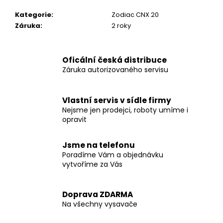
č
u
Kategorie
:
Zodiac CNX 20
j
Záruka
:
2 roky
e
m
e
Oficální česká distribuce
Záruka autorizovaného servisu
ZODIAC
CNX
Vlastní servis v sídle firmy
30IQ
Nejsme jen prodejci, roboty umíme i
22
opravit
990
Kč
Původně:
Jsme na telefonu
30
Poradíme Vám a objednávku
990
vytvoříme za Vás
Kč
Doprava ZDARMA
Na všechny vysavače