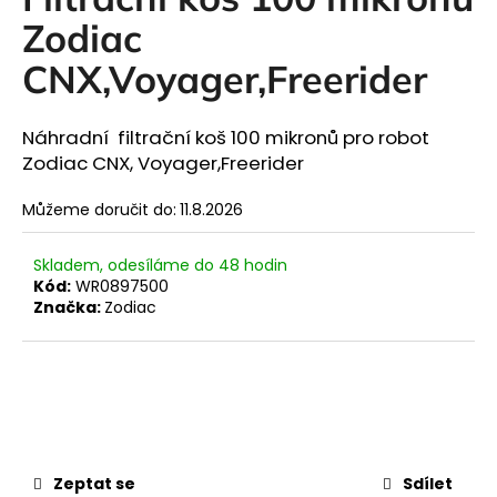
je
a
0,0
Zodiac
z
j
5
CNX,Voyager,Freerider
í
hvězdiček.
t
Náhradní filtrační koš 100 mikronů pro robot
?
Zodiac CNX, Voyager,Freerider
Můžeme doručit do:
11.8.2026
HLEDAT
Skladem, odesíláme do 48 hodin
Kód:
WR0897500
Značka:
Zodiac
D
o
p
o
r
u
Zeptat se
Sdílet