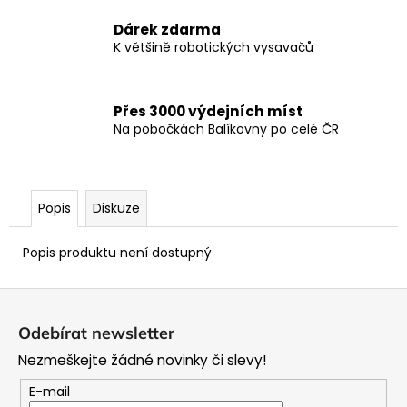
Dárek zdarma
K většině robotických vysavačů
Přes 3000 výdejních míst
Na pobočkách Balíkovny po celé ČR
Popis
Diskuze
Popis produktu není dostupný
Z
á
Odebírat newsletter
p
Nezmeškejte žádné novinky či slevy!
a
t
E-mail