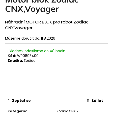
je
R
a
0,0
CNX,Voyager
z
j
M
5
í
hvězdiček.
Náhradní MOTOR BLOK pro robot Zodiac
A
t
CNX,Voyager
?
Můžeme doručit do:
11.8.2026
Skladem, odesíláme do 48 hodin
Kód:
WR0895400
HLEDAT
Značka:
Zodiac
D
o
p
o
Zeptat se
Sdílet
r
u
Kategorie
:
Zodiac CNX 20