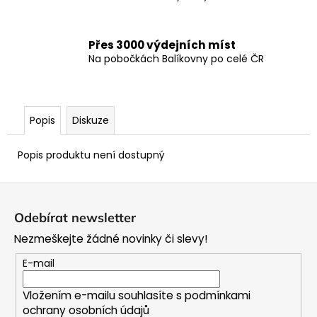
Přes 3000 výdejních míst
Na pobočkách Balíkovny po celé ČR
Popis
Diskuze
Popis produktu není dostupný
Z
á
Odebírat newsletter
p
Nezmeškejte žádné novinky či slevy!
a
t
E-mail
í
Vložením e-mailu souhlasíte s
podmínkami
ochrany osobních údajů