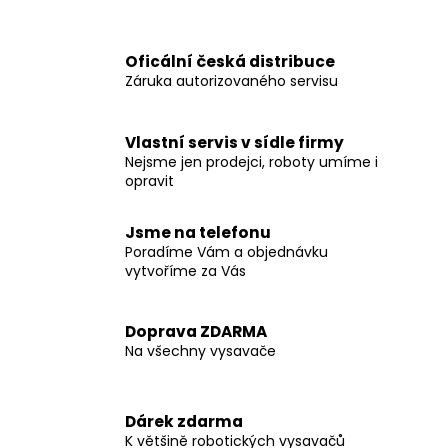
č
u
j
Oficální česká distribuce
e
Záruka autorizovaného servisu
m
e
Vlastní servis v sídle firmy
Nejsme jen prodejci, roboty umíme i
ZODIAC
opravit
VOYAGER
RE
4600IQ
Jsme na telefonu
24
Poradíme Vám a objednávku
990
vytvoříme za Vás
Kč
Původně:
36
Doprava ZDARMA
990
Kč
Na všechny vysavače
Dárek zdarma
K většině robotických vysavačů