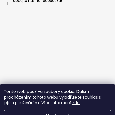
Sledujte nás na facebooku!
Tento web používá soubory cookie. Dalším
procházením tohoto webu vyjadřujete souhlas s
Naše hodnocení na Heureka.cz
Náš profil na Firmy.cz
jejich používáním.. Více informací
zde
.
Hodnocení na Zboží.cz