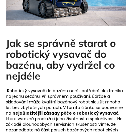
a
j
í
t
?
Jak se správně starat o
robotický vysavač do
bazénu, aby vydržel co
HLEDAT
nejdéle
Robotický vysavač do bazénu není spotřební elektronika
D
na jednu sezónu. Při správném používání, údržbě a
o
skladování může kvalitní bazénový robot sloužit mnoho
p
let bez zbytečných poruch. V tomto článku se podíváme
o
na
nejdůležitější zásady péče o robotický vysavač
,
které výrazně prodlužují jeho životnost a spolehlivost.
Na
r
základě dlouhodobých servisních zkušeností víme, že
u
nezanedbatelná část poruch bazénových robotických