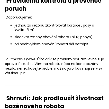
Pravidelná kontrola a prevence
poruch
Doporučujeme:
jednou za sezónu zkontrolovat kartáče , pásy a
kvalitu filtrů
sledovat změny chování robota (hluk, pohyb),
při neobvyklém chování robota dál netrápit.
📌
Pravidlo z praxe:
Čím dřív se problém řeší, tím levnější je
oprava. Pokud se Vám na robotu něco na kanci sezóny
nezdá, nenechávejte problém až na jaro, kdy mají servisy
většinou plni.
Shrnutí: Jak prodloužit životnost
bazénového robota