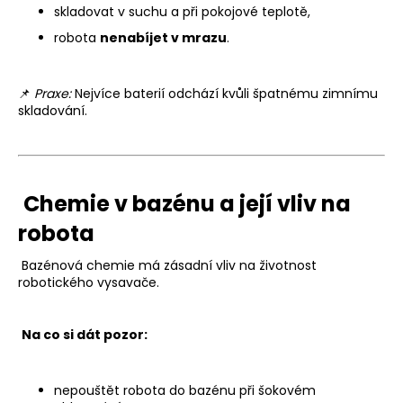
skladovat v suchu a při pokojové teplotě,
robota
nenabíjet v mrazu
.
📌
Praxe:
Nejvíce baterií odchází kvůli špatnému zimnímu
skladování.
Chemie v bazénu a její vliv na
robota
Bazénová chemie má zásadní vliv na životnost
robotického vysavače.
Na co si dát pozor:
nepouštět robota do bazénu při šokovém