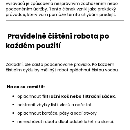
č
vysavačů je způsobena nesprávným zacházením nebo
u
podceněním údržby. Tento článek vznikl jako praktický
j
průvodce, který vám pomůže těmto chybám předejít.
e
m
e
Pravidelné čištění robota po
každém použití
ZODIAC
RF
5400IQ
-
Základní, ale často podceňované pravidlo. Po každém
FREERIDER
čisticím cyklu by měl být robot opláchnut čistou vodou.
29
989
Na co se zaměřit:
Kč
Původně:
opláchnout
filtrační koš nebo filtrační sáček
,
42
990
odstranit zbytky listí, vlasů a nečistot,
Kč
opláchnout kartáče, pásy a sací otvory,
nenechávat robota dlouhodobě ležet na slunci.