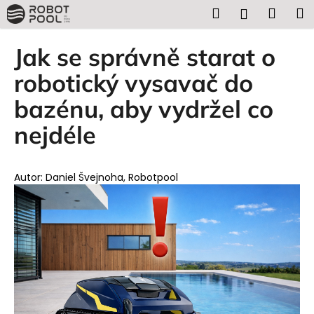
K
Přejít
Hledat
Náku
M
Přihlášen
na
o
obsah
Zpět
Zpět
košík
š
Jak se správně starat o
í
C
robotický vysavač do
k
o
bazénu, aby vydržel co
p
nejdéle
o
t
ř
Autor: Daniel Švejnoha, Robotpool
e
b
u
j
e
t
e
n