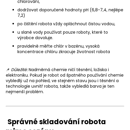
chlorování,
dodržovat doporučené hodnoty pH (6,8-7,4, nejlépe
7,2)
po čištění robota vždy opláchnout čistou vodou,
u slané vody používat pouze roboty, které to
výrobce dovoluje.
pravidelně měřte chlór v bazénu, vysoká
koncentrace chlóru zkracuje životnost robota
📌
Důležité:
Nadměrná chemie ničí těsnění, ložiska i
elektroniku. Pokud je robot od špatného používání chemie
vybledlý už na pohled, ve stejném stavu jsou i těsnění a
technologie uvnitř robota, takže vybledlá barva je ten
nejmenší problém.
Správné skladování robota