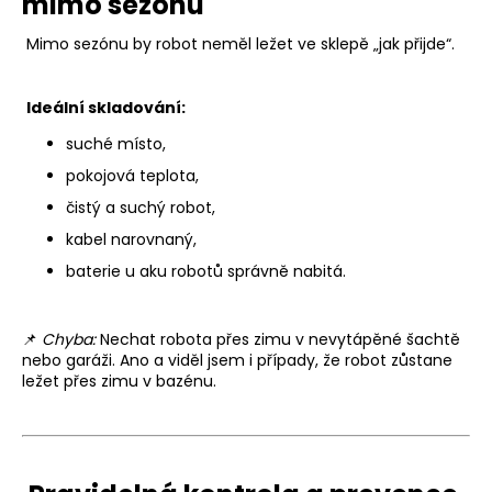
mimo sezónu
Mimo sezónu by robot neměl ležet ve sklepě „jak přijde“.
Ideální skladování:
suché místo,
pokojová teplota,
čistý a suchý robot,
kabel narovnaný,
baterie u aku robotů správně nabitá.
📌
Chyba:
Nechat robota přes zimu v nevytápěné šachtě
nebo garáži. Ano a viděl jsem i případy, že robot zůstane
ležet přes zimu v bazénu.