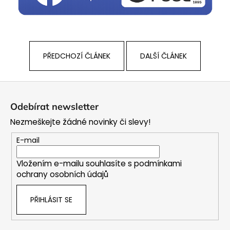
PŘEDCHOZÍ ČLÁNEK
DALŠÍ ČLÁNEK
Z
á
Odebírat newsletter
p
Nezmeškejte žádné novinky či slevy!
a
t
E-mail
í
Vložením e-mailu souhlasíte s
podmínkami
ochrany osobních údajů
PŘIHLÁSIT SE