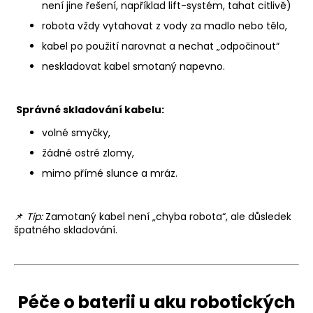
není jine řešení, například lift-systém, tahat citlivě)
robota vždy vytahovat z vody za madlo nebo tělo,
kabel po použití narovnat a nechat „odpočinout“
neskladovat kabel smotaný napevno.
Správné skladování kabelu:
volné smyčky,
žádné ostré zlomy,
mimo přímé slunce a mráz.
📌
Tip:
Zamotaný kabel není „chyba robota“, ale důsledek
špatného skladování.
Péče o baterii u aku robotických