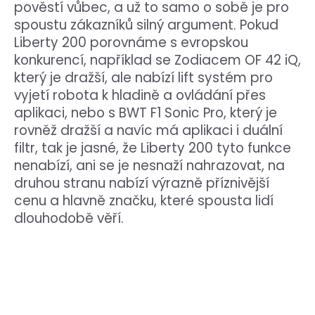
č
pověstí vůbec, a už to samo o sobě je pro
u
spoustu zákazníků silný argument. Pokud
j
Liberty 200 porovnáme s evropskou
e
konkurencí, například se Zodiacem OF 42 iQ,
m
který je dražší, ale nabízí lift systém pro
e
vyjetí robota k hladině a ovládání přes
aplikaci, nebo s BWT F1 Sonic Pro, který je
BWT
rovněž dražší a navíc má aplikaci i duální
ES
NANO
filtr, tak je jasné, že Liberty 200 tyto funkce
11
nenabízí, ani se je nesnaží nahrazovat, na
990
druhou stranu nabízí výrazně příznivější
Kč
cenu a hlavně značku, které spousta lidí
dlouhodobě věří.