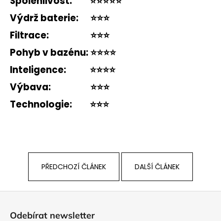
Spolehlivost:
⭐️⭐️⭐️⭐️⭐️
Výdrž baterie:
⭐️⭐️⭐️
Filtrace:
⭐️⭐️⭐️
Pohyb v bazénu:
⭐️⭐️⭐️⭐️
Inteligence:
⭐️⭐️⭐️⭐️
Výbava:
⭐️⭐️⭐️
Technologie:
⭐️⭐️⭐️
PŘEDCHOZÍ ČLÁNEK
DALŠÍ ČLÁNEK
Z
á
Odebírat newsletter