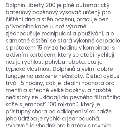
Dolphin Liberty 200 je plně automatický
bateriový bazénový vysavač určený pro
čištění dna a stěn bazénu, pracuje bez
přívodního kabelu, což výrazně
zjednodušuje manipulaci a používání, a o
samotné čištění se stará výkonné čerpadlo
s průtokem 15 m³ za hodinu v kombinaci s
aktivním kartáčem, který se otáčí rychleji
než je rychlost pohybu robota, což je
typická vlastnost Dolphinů a velmi dobře
funguje na usazené nečistoty. Čisticí cyklus
trvá 1,5 hodiny, což je ideální hodnota pro
menší a středně velké bazény, a nasáté
nečistoty se ukládají do pevného filtračního
koše s jemností 100 mikronů, který je
přístupný shora po odklopení víka, takže
jeho údržba je rychlá a jednoduchá.
Vysavač je vhodný pro bazény s rovným