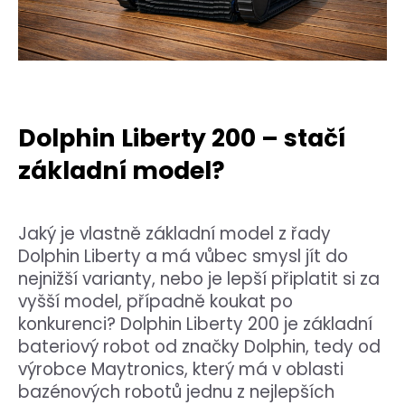
a
j
í
t
?
Dolphin Liberty 200 – stačí
základní model?
HLEDAT
Jaký je vlastně základní model z řady
Dolphin Liberty a má vůbec smysl jít do
nejnižší varianty, nebo je lepší připlatit si za
D
vyšší model, případně koukat po
o
konkurenci? Dolphin Liberty 200 je základní
p
bateriový robot od značky Dolphin, tedy od
o
r
výrobce Maytronics, který má v oblasti
u
bazénových robotů jednu z nejlepších