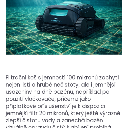
Filtrační koš s jemností 100 mikronů zachytí
nejen listí a hrubé nečistoty, ale i jemnější
usazeniny na dně bazénu, například po
použití vločkovače, přičemž jako
příplatkové příslušenství je k dispozici
jemnější filtr 20 mikronů, který ještě výrazně
zlepší čistotu vody a zanechá bazén
vizuálně opravdu čistý. Nabíjení probíhá