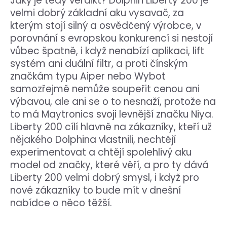
Jaký je tedy verdikt? Dolphin Liberty 200 je
velmi dobrý základní aku vysavač, za
kterým stojí silný a osvědčený výrobce, v
porovnání s evropskou konkurencí si nestojí
vůbec špatně, i když nenabízí aplikaci, lift
systém ani duální filtr, a proti čínským
značkám typu Aiper nebo Wybot
samozřejmě nemůže soupeřit cenou ani
výbavou, ale ani se o to nesnaží, protože na
to má Maytronics svoji levnější značku Niya.
Liberty 200 cílí hlavně na zákazníky, kteří už
nějakého Dolphina vlastnili, nechtějí
experimentovat a chtějí spolehlivý aku
model od značky, které věří, a pro ty dává
Liberty 200 velmi dobrý smysl, i když pro
nové zákazníky to bude mít v dnešní
nabídce o něco těžší.