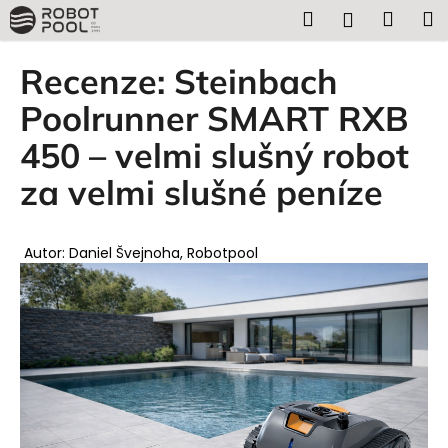
K
Přejít
Hledat
Náku
M
Přihlášen
na
o
obsah
Zpět
Zpět
košík
š
Recenze: Steinbach
í
C
Poolrunner SMART RXB
k
o
450 – velmi slušný robot
p
za velmi slušné peníze
o
t
ř
Autor: Daniel Švejnoha, Robotpool
e
b
u
j
e
t
e
n