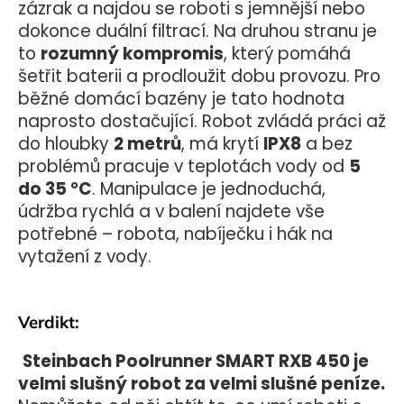
zázrak a najdou se roboti s jemnější nebo
dokonce duální filtrací. Na druhou stranu je
to
rozumný kompromis
, který pomáhá
šetřit baterii a prodloužit dobu provozu. Pro
běžné domácí bazény je tato hodnota
naprosto dostačující.
Robot zvládá práci až
do hloubky
2 metrů
, má krytí
IPX8
a bez
problémů pracuje v teplotách vody od
5
do 35 °C
. Manipulace je jednoduchá,
údržba rychlá a v balení najdete vše
potřebné – robota, nabíječku i hák na
vytažení z vody.
Verdikt:
Steinbach Poolrunner SMART RXB 450 je
velmi slušný robot za velmi slušné peníze.