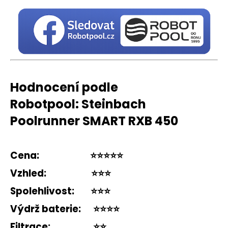
Hodnocení podle
Robotpool: Steinbach
Poolrunner SMART RXB 450
Cena:
⭐️⭐️⭐️⭐️⭐️
Vzhled:
⭐️⭐️⭐️
Spolehlivost:
⭐️⭐️⭐️
Výdrž baterie:
⭐️⭐️⭐️⭐️
Filtrace:
⭐️⭐️