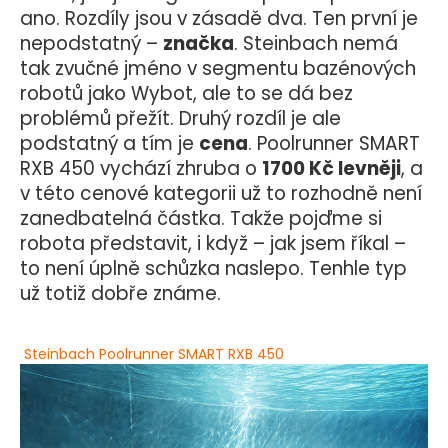
č
ano.
Rozdíly jsou v zásadě dva. Ten první je
u
nepodstatný –
značka
. Steinbach nemá
j
tak zvučné jméno v segmentu bazénových
e
m
robotů jako Wybot, ale to se dá bez
e
problémů přežít. Druhý rozdíl je ale
podstatný a tím je
cena
. Poolrunner SMART
RXB 450 vychází zhruba o
1700 Kč levněji
, a
ZODIAC
OF
v této cenové kategorii už to rozhodně není
42IQ
zanedbatelná částka. Takže pojďme si
22
robota představit, i když – jak jsem říkal –
990
Kč
to není úplně schůzka naslepo. Tenhle typ
Původně:
už totiž dobře známe.
29
990
Kč
Steinbach Poolrunner SMART RXB 450