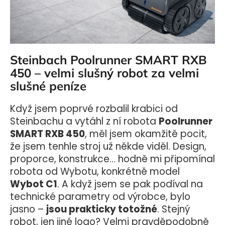
a
j
í
t
Steinbach Poolrunner SMART RXB
?
450 – velmi slušný robot za velmi
slušné peníze
Když jsem poprvé rozbalil krabici od
HLEDAT
Steinbachu a vytáhl z ní robota
Poolrunner
SMART RXB 450
, měl jsem okamžitě pocit,
že jsem tenhle stroj už někde viděl. Design,
proporce, konstrukce… hodně mi připomínal
D
o
robota od Wybotu, konkrétně model
p
Wybot
C1
. A když jsem se pak podíval na
o
technické parametry od výrobce, bylo
r
jasno –
jsou prakticky totožné
. Stejný
u
robot, jen jiné logo? Velmi pravděpodobně