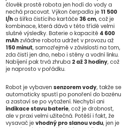
člověk prostě robota jen hodí do vody a
nechá pracovat.
Výkon čerpadla je
11 500
l/h
a šířka čistícího kartáče
36 cm
, což je
kombinace, která dává v této třídě velmi
slušné výsledky. Baterie o kapacitě
4 600
mAh
zvládne robota udržet v provozu až
150 minut
, samozřejmě v závislosti na tom,
zda čistí jen dno, nebo i stěny a vodní linku.
Nabíjení pak trvá zhruba
2 až 3 hodiny
, což
je naprosto v pořádku.
Robot je vybaven
senzorem vody
, takže se
automaticky spustí po ponoření do bazénu
a zastaví se po vytažení. Nechybí ani
indikace stavu baterie
, což je drobnost,
ale v praxi velmi užitečná. Potěší i fakt, že
vysavač je
vhodný pro slanou vodu
, jen je