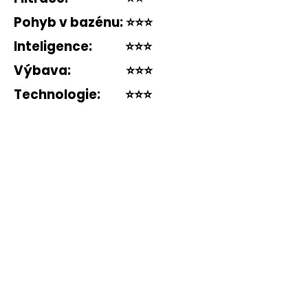
Pohyb v bazénu:
⭐️⭐️⭐️
Inteligence:
⭐️⭐️⭐️
Výbava:
⭐️⭐️⭐️
Technologie:
⭐️⭐️⭐️