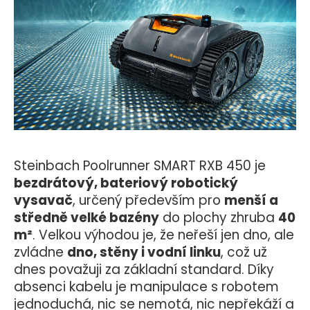
Steinbach Poolrunner SMART RXB 450 je
bezdrátový, bateriový robotický
vysavač
, určený především pro
menší a
středně velké bazény
do plochy zhruba
40
m²
. Velkou výhodou je, že neřeší jen dno, ale
zvládne
dno, stěny i vodní linku
, což už
dnes považuji za základní standard. Díky
absenci kabelu je manipulace s robotem
jednoduchá, nic se nemotá, nic nepřekáží a