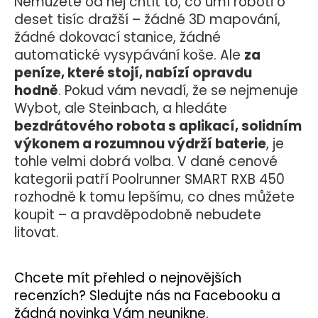
Nemůžete od něj chtít to, co umí roboti o
deset tisíc dražší – žádné 3D mapování,
žádné dokovací stanice, žádné
automatické vysypávání koše. Ale
za
peníze, které stojí, nabízí opravdu
hodně
.
Pokud vám nevadí, že se nejmenuje
Wybot, ale Steinbach, a hledáte
bezdrátového robota s aplikací, solidním
výkonem a rozumnou výdrží baterie
, je
tohle velmi dobrá volba. V dané cenové
kategorii patří Poolrunner SMART RXB 450
rozhodně k tomu lepšímu, co dnes můžete
koupit – a pravděpodobně nebudete
litovat.
Chcete mít přehled o nejnovějších
recenzích? Sledujte nás na Facebooku a
žádná novinka Vám neunikne.