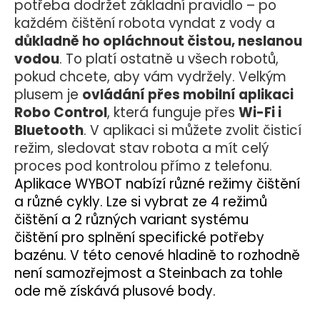
potřeba dodržet základní pravidlo – po
každém čištění robota vyndat z vody a
důkladně ho opláchnout čistou, neslanou
vodou
. To platí ostatně u všech robotů,
pokud chcete, aby vám vydržely.
Velkým
plusem je
ovládání přes mobilní aplikaci
Robo Control
, která funguje přes
Wi-Fi i
Bluetooth
. V aplikaci si můžete zvolit čisticí
režim, sledovat stav robota a mít celý
proces pod kontrolou přímo z telefonu.
Aplikace WYBOT nabízí různé režimy čištění
a různé cykly. Lze si vybrat ze 4 režimů
čištění a 2 různých variant systému
čištění pro splnění specifické potřeby
bazénu.
V této cenové hladině to rozhodně
není samozřejmost a Steinbach za tohle
ode mě získává plusové body.