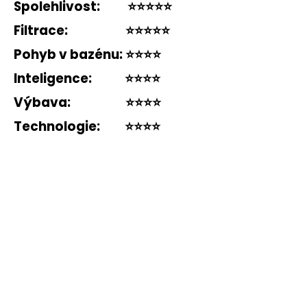
Spolehlivost:
⭐️⭐️⭐️⭐️⭐️
Filtrace:
⭐️⭐️⭐️⭐️⭐️
Pohyb v bazénu:
⭐️⭐️⭐️⭐️
Inteligence:
⭐️⭐️⭐️⭐️
Výbava:
⭐️⭐️⭐️⭐️
Technologie:
⭐️⭐️⭐️⭐️