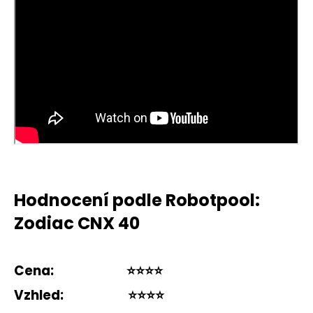
Hodnocení podle Robotpool:
Zodiac CNX 40
Cena:
⭐️⭐️⭐️⭐️
Vzhled:
⭐️⭐️⭐️⭐️