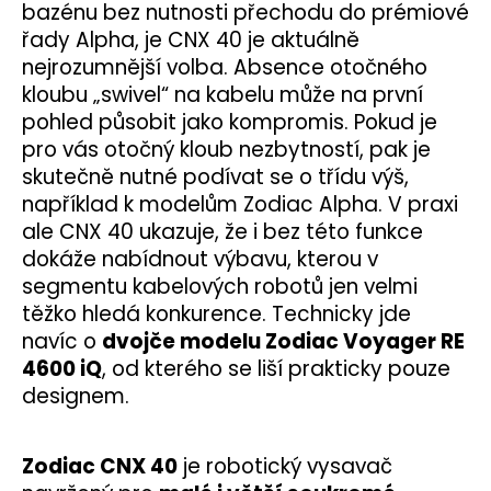
č
bazénu bez nutnosti přechodu do prémiové
u
řady Alpha, je CNX 40 je aktuálně
j
nejrozumnější volba.
Absence otočného
e
kloubu „swivel“ na kabelu může na první
m
pohled působit jako kompromis. Pokud je
e
pro vás otočný kloub nezbytností, pak je
skutečně nutné podívat se o třídu výš,
BWT
například k modelům Zodiac Alpha. V praxi
F1
SONIC
ale CNX 40 ukazuje, že i bez této funkce
PRO
dokáže nabídnout výbavu, kterou v
25
segmentu kabelových robotů jen velmi
183
Kč
těžko hledá konkurence. Technicky jde
navíc o
dvojče modelu Zodiac Voyager RE
4600 iQ
, od kterého se liší prakticky pouze
designem.
Zodiac CNX 40
je robotický vysavač