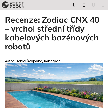
K
Přejít
Hledat
Náku
M
Přihlášen
na
o
obsah
Zpět
Zpět
košík
š
Recenze: Zodiac CNX 40
í
C
– vrchol střední třídy
k
o
kabelových bazénových
p
robotů
o
t
ř
Autor: Daniel Švejnoha, Robotpool
e
b
u
j
e
t
e
n