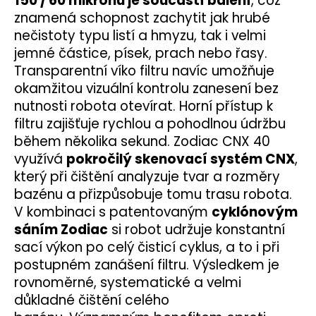
150 / 60 mikronů je součástí balení
, což
znamená schopnost zachytit jak hrubé
nečistoty typu listí a hmyzu, tak i velmi
jemné částice, písek, prach nebo řasy.
Transparentní víko filtru navíc umožňuje
okamžitou vizuální kontrolu zanesení bez
nutnosti robota otevírat. Horní přístup k
filtru zajišťuje rychlou a pohodlnou údržbu
během několika sekund.
Zodiac CNX 40
využívá
pokročilý skenovací systém CNX
,
který při čištění analyzuje tvar a rozměry
bazénu a přizpůsobuje tomu trasu robota.
V kombinaci s patentovaným
cyklónovým
sáním Zodiac
si robot udržuje konstantní
sací výkon po celý čisticí cyklus, a to i při
postupném zanášení filtru. Výsledkem je
rovnoměrné, systematické a velmi
důkladné čištění celého