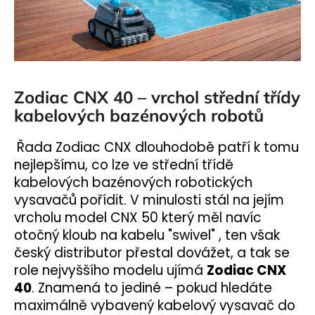
a
j
í
t
?
Zodiac CNX 40 – vrchol střední třídy
kabelových bazénových robotů
Řada Zodiac CNX dlouhodobě patří k tomu
nejlepšímu, co lze ve střední třídě
HLEDAT
kabelových bazénových robotických
vysavačů pořídit. V minulosti stál na jejím
vrcholu model CNX 50 který měl navíc
D
otočný kloub na kabelu "swivel" , ten však
o
český distributor přestal dovážet, a tak se
p
role nejvyššího modelu ujímá
Zodiac CNX
o
r
40
. Znamená to jediné – pokud hledáte
u
maximálně vybavený kabelový vysavač do