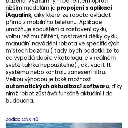
bazénu.
Významným benefitem oproti
nižším modelům je
propojení s aplikací
iAqualink
, díky které lze robota ovládat
přímo z mobilního telefonu. Aplikace
umožňuje spouštění a zastavení cyklu,
volbu režimu čištění, nastavení délky cyklu,
manuální navádění robota ve specifických
místech bazénu ( tady bych podotkl, že to
co vypadá dobře v katalogu je v reálném
světě takřka nepoužitelné) , aktivaci Lift
systému nebo kontrolu zanesení filtru.
Velkou výhodou je také možnost
automatických aktualizací softwaru
, díky
nimž robot zůstává funkčně aktuální i do
budoucna.
Zodiac CNX 40