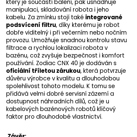
který je součástí balení, pak usnadňuje
manipulaci, skladování robota i jeho
kabelu.
Za zmínku stojí také
integrované
podsvícení filtru
, díky kterému je robot
dobře viditelný i při večerním nebo nočním
provozu. Umožňuje snadnou kontrolu stavu
filtrace a rychlou lokalizaci robota v
bazénu, což zvyšuje bezpečnost i komfort
používání.
Zodiac CNX 40 je dodáván s
oficiální tříletou zárukou
, která potvrzuje
důvěru výrobce v kvalitu a dlouhodobou
spolehlivost tohoto modelu. K tomu se
přidává velmi dobré servisní zázemí a
dostupnost náhradních dílů, což je u
kabelových bazénových robotů klíčový
faktor pro dlouhodobé vlastnictví.
Závěr: