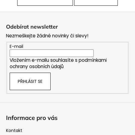
Z
á
Odebírat newsletter
p
Nezmeškejte žádné novinky či slevy!
a
t
E-mail
í
Vložením e-mailu souhlasíte s
podmínkami
ochrany osobních údajů
PŘIHLÁSIT SE
Informace pro vás
Kontakt