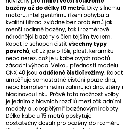
navržený pro
malé i větší soukromé
bazény až do délky 10 metrů
. Díky silnému
motoru, inteligentnímu řízení pohybu a
kvalitní filtraci zvládne bez problémů jak
menší rodinné bazény, tak i rozměrově
náročnější bazény s členitějším tvarem.
Robot je schopen čistit
všechny typy
povrchů
, ať už jde o fólii, plast, keramiku
nebo nerez, což je u kabelových robotů
zásadní výhoda.
Velkou předností modelu
CNX 40 jsou
oddělené čisticí režimy
. Robot
umožňuje samostatné čištění pouze dna,
nebo komplexní režim zahrnující dno, stěny i
hladinovou linku. Právě tato možnost volby
je jedním z hlavních rozdílů mezi základními
modely a „dospělými“ bazénovými roboty.
Délka kabelu 15 metrů poskytuje
dostatečný dosah pro bazény do rozměru