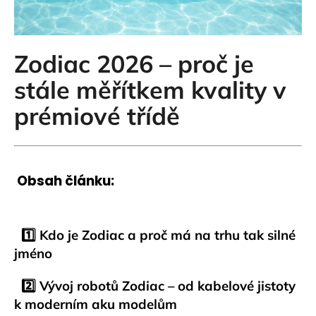
a
j
í
Zodiac 2026 – proč je
t
stále měřítkem kvality v
?
prémiové třídě
HLEDAT
Obsah článku:
D
1️⃣ Kdo je Zodiac a proč má na trhu tak silné
o
jméno
p
o
2️⃣ Vývoj robotů Zodiac – od kabelové jistoty
r
u
k moderním aku modelům