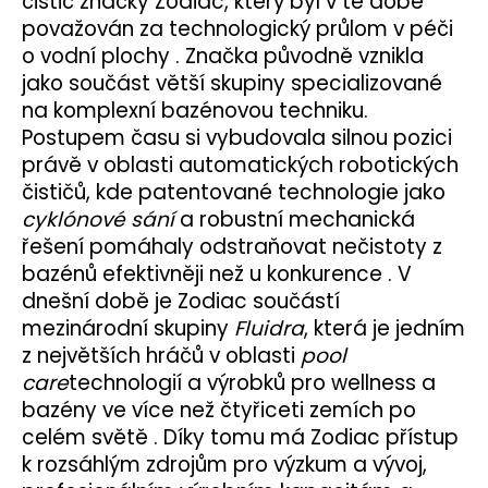
čistič značky Zodiac, který byl v té době
považován za technologický průlom v péči
o vodní plochy
.
Značka původně vznikla
jako součást větší skupiny specializované
na komplexní bazénovou techniku.
Postupem času si vybudovala silnou pozici
právě v oblasti automatických robotických
čističů, kde patentované technologie jako
cyklónové sání
a robustní mechanická
řešení pomáhaly odstraňovat nečistoty z
bazénů efektivněji než u konkurence
.
V
dnešní době je Zodiac součástí
mezinárodní skupiny
Fluidra
, která je jedním
z největších hráčů v oblasti
pool
care
technologií a výrobků pro wellness a
bazény ve více než čtyřiceti zemích po
celém světě
. Díky tomu má Zodiac přístup
k rozsáhlým zdrojům pro výzkum a vývoj,