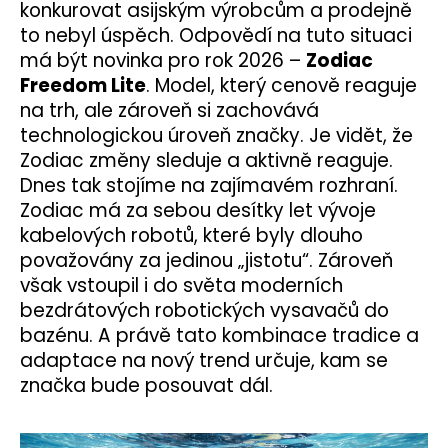
konkurovat asijským výrobcům a prodejně
to nebyl úspěch. Odpovědí na tuto situaci
má být novinka pro rok 2026 –
Zodiac
Freedom Lite
. Model, který cenově reaguje
na trh, ale zároveň si zachovává
technologickou úroveň značky. Je vidět, že
Zodiac změny sleduje a aktivně reaguje.
Dnes tak stojíme na zajímavém rozhraní.
Zodiac má za sebou desítky let vývoje
kabelových robotů, které byly dlouho
považovány za jedinou „jistotu“. Zároveň
však vstoupil i do světa moderních
bezdrátových robotických vysavačů do
bazénu. A právě tato kombinace tradice a
adaptace na nový trend určuje, kam se
značka bude posouvat dál.