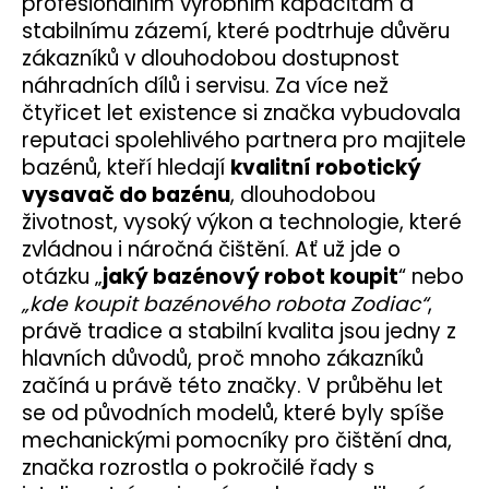
profesionálním výrobním kapacitám a
stabilnímu zázemí, které podtrhuje důvěru
zákazníků v dlouhodobou dostupnost
náhradních dílů i servisu.
Za více než
čtyřicet let existence si značka vybudovala
reputaci spolehlivého partnera pro majitele
bazénů, kteří hledají
kvalitní robotický
vysavač do bazénu
, dlouhodobou
životnost, vysoký výkon a technologie, které
zvládnou i náročná čištění. Ať už jde o
otázku „
jaký bazénový robot koupit
“ nebo
„kde koupit bazénového robota Zodiac“
,
právě tradice a stabilní kvalita jsou jedny z
hlavních důvodů, proč mnoho zákazníků
začíná u právě této značky.
V průběhu let
se od původních modelů, které byly spíše
mechanickými pomocníky pro čištění dna,
značka rozrostla o pokročilé řady s