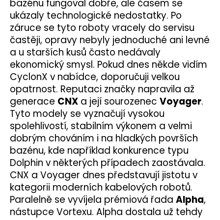
bazénu fungoval dobře, ale časem se
ukázaly technologické nedostatky. Po
záruce se tyto roboty vracely do servisu
častěji, opravy nebyly jednoduché ani levné
a u starších kusů často nedávaly
ekonomický smysl. Pokud dnes někde vidím
CyclonX v nabídce, doporučuji velkou
opatrnost. Reputaci značky napravila až
generace
CNX
a její sourozenec
Voyager
.
Tyto modely se vyznačují vysokou
spolehlivostí, stabilním výkonem a velmi
dobrým chováním i na hladkých površích
bazénu, kde například konkurence typu
Dolphin v některých případech zaostávala.
CNX a Voyager dnes představují jistotu v
kategorii moderních kabelových robotů.
Paralelně se vyvíjela prémiová řada
Alpha
,
nástupce Vortexu. Alpha dostala už tehdy