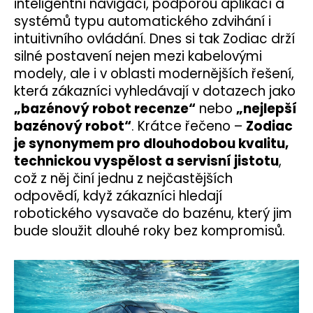
inteligentní navigací, podporou aplikací a
systémů typu automatického zdvihání i
intuitivního ovládání. Dnes si tak Zodiac drží
silné postavení nejen mezi kabelovými
modely, ale i v oblasti modernějších řešení,
která zákazníci vyhledávají v dotazech jako
„bazénový robot recenze“
nebo
„nejlepší
bazénový robot“
.
Krátce řečeno –
Zodiac
je synonymem pro dlouhodobou kvalitu,
technickou vyspělost a servisní jistotu
,
což z něj činí jednu z nejčastějších
odpovědí, když zákazníci hledají
robotického vysavače do bazénu, který jim
bude sloužit dlouhé roky bez kompromisů.