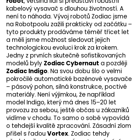
robot
, většina lidí si představí robustní
kabelový vysavač s dlouhou životností. A
není to náhoda. Vývoj robotů Zodiac jsme
na Robotpoolu zažili prakticky od začátku –
tyto produkty prodáváme téměř třicet let
a měli jsme možnost sledovat jejich
technologickou evoluci krok za krokem.
Jedny z prvních skutečně sofistikovaných
modelů byly
Zodiac Cybernaut
a později
Zodiac Indigo
. Na svou dobu šlo o velmi
pokročilé automatické bazénové vysavače
– pásový pohon, silná konstrukce, poctivé
materiály. Není výjimkou, že například
model Indigo, který má dnes 15–20 let
provozu za sebou, ještě občas u zákazníků
vidíme v chodu. To samo o sobě vypovídá
o tehdejší kvalitě zpracování. Zásadní zlom
přišel s řadou
Vortex
. Zodiac tehdy