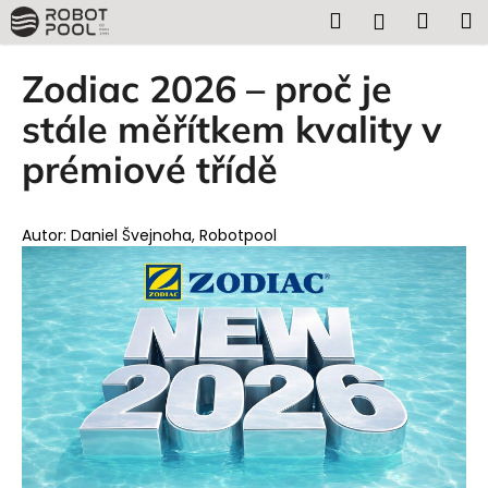
K
Přejít
Hledat
Náku
M
Přihlášen
na
o
obsah
Zpět
Zpět
košík
š
Zodiac 2026 – proč je
í
C
stále měřítkem kvality v
k
o
prémiové třídě
p
o
t
Autor: Daniel Švejnoha, Robotpool
ř
e
b
u
j
e
t
e
n