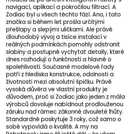
navigací, aplikací a pokročilou filtrací. A
Zodiac byl u všech těchto fází.
Ano, i tato
značka si během let prošla určitými
přešlapy a slepými uličkami. Ale právě
dlouhodobý vývoj a tisíce instalací v
reálných podmínkách pomohly odstranit
slabiny a postupně vychytat detaily, které
dnes rozhodují o funkčnosti a hlavně o
spolehlivosti. Současné modelové řady
patří z hlediska konstrukce, odolnosti a
životnosti mezi absolutní špičku.
Právě
vysoká důvěra ve vlastní produkty je
důvodem, proč si Zodiac jako jeden z mála
výrobců dovoluje nabídnout prodlouženou
záruku nad rámec zákonné dvouleté lhůty.
Standardně poskytuje 3 roky, což samo o
sobě vypovídá o kvalitě. A my na