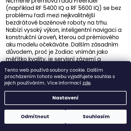
Nicméně prémiová řada Freerider
(například RF 5400 IQ a RF 5600 IQ) se bez
problému řadí mezi nejkvalitnější
bezdrátové bazénové roboty na trhu.
Nabízí vysoký výkon, inteligentní navigaci a
konstrukční úroveň, kterou od prémiového
aku modelu očekáváte.
Dalším zásadním
důvodem, proč je Zodiac vnímán jako
měřítko kvality, je servisní zázemí a
dostupnost náhradních dílů. U značky s
Tento web používá soubory cookie. Dalším
dlouhou historií je samozřejmostí, že díly
procházením tohoto webu vyjadřujete souhlas s
jsou dostupné, konstrukce je opravovatelná
jejich používáním.. Více informací
zde
.
a servisní síť funguje. To je v praxi často
důležitější než samotné marketingové
Nastavení
parametry.
Pokud tedy dnes někdo řeší
otázku, jaký bazénový robot koupit v
Odmítnout
Souhlasím
prémiové třídě, a zároveň chce
dlouhodobou jistotu, stabilitu značky a