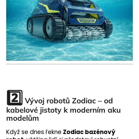
2️⃣
Vývoj robotů Zodiac – od
kabelové jistoty k moderním aku
modelům
Když se dnes řekne
Zodiac bazénový