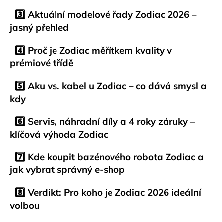
č
u
3️⃣ Aktuální modelové řady Zodiac 2026 –
j
jasný přehled
e
m
4️⃣ Proč je Zodiac měřítkem kvality v
e
prémiové třídě
ZODIAC
5️⃣ Aku vs. kabel u Zodiac – co dává smysl a
OF
kdy
42IQ
22
6️⃣ Servis, náhradní díly a 4 roky záruky –
990
Kč
klíčová výhoda Zodiac
Původně:
29
7️⃣ Kde koupit bazénového robota Zodiac a
990
Kč
jak vybrat správný e-shop
8️⃣ Verdikt: Pro koho je Zodiac 2026 ideální
volbou