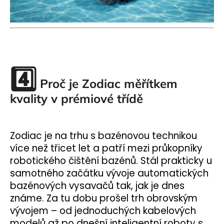
4️⃣
Proč je Zodiac měřítkem
kvality v prémiové třídě
Zodiac je na trhu s bazénovou technikou
více než třicet let a patří mezi průkopníky
robotického čištění bazénů. Stál prakticky u
samotného začátku vývoje automatických
bazénových vysavačů tak, jak je dnes
známe. Za tu dobu prošel trh obrovským
vývojem – od jednoduchých kabelových
modelů až po dnešní inteligentní roboty s