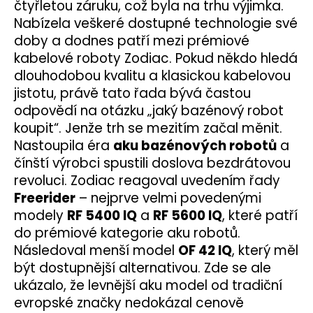
čtyřletou záruku, což byla na trhu výjimka.
Nabízela veškeré dostupné technologie své
doby a dodnes patří mezi prémiové
kabelové roboty Zodiac. Pokud někdo hledá
dlouhodobou kvalitu a klasickou kabelovou
jistotu, právě tato řada bývá častou
odpovědí na otázku „jaký bazénový robot
koupit“. Jenže trh se mezitím začal měnit.
Nastoupila éra
aku bazénových robotů
a
čínští výrobci spustili doslova bezdrátovou
revoluci. Zodiac reagoval uvedením řady
Freerider
– nejprve velmi povedenými
modely
RF 5400 IQ
a
RF 5600 IQ
, které patří
do prémiové kategorie aku robotů.
Následoval menší model
OF 42 IQ
, který měl
být dostupnější alternativou. Zde se ale
ukázalo, že levnější aku model od tradiční
evropské značky nedokázal cenově