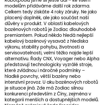
Robotpoolu jsme šli ještě dál – ke všem
modelům přidáváme další rok zdarma.
Celkem tedy získáte 4 roky záruky. Ne jako
placený doplněk, ale jako součást naší
důvěry v produkt.
V oblasti kabelových
bazénových robotů je Zodiac dlouhodobě
premiantem. Pokud někdo hledá nejlepší
kabelový bazénový vysavač z hlediska
výkonu, stability pohybu, životnosti a
servisovatelnosti, velmi těžko najde lepší
alternativu. Řady CNX, Voyager nebo Alpha
představují technologicky vyzrálé stroje,
které zvládnou i náročné podmínky –
hladké povrchy, větší bazény nebo
intenzivní provoz.
U aku bazénových robotů
je situace jiná. Zde má Zodiac silnou
konkurenci především z Číny, zejména v
kategorii menších a dostupnějších modelů.