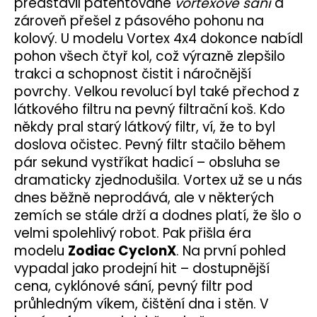
představil patentované
vortexové sání
a
zároveň přešel z pásového pohonu na
kolový. U modelu Vortex 4x4 dokonce nabídl
pohon všech čtyř kol, což výrazně zlepšilo
trakci a schopnost čistit i náročnější
povrchy. Velkou revolucí byl také přechod z
látkového filtru na pevný filtrační koš. Kdo
někdy pral starý látkový filtr, ví, že to byl
doslova očistec. Pevný filtr stačilo během
pár sekund vystříkat hadicí – obsluha se
dramaticky zjednodušila. Vortex už se u nás
dnes běžně neprodává, ale v některých
zemích se stále drží a dodnes platí, že šlo o
velmi spolehlivý robot. Pak přišla éra
modelu
Zodiac CyclonX
. Na první pohled
vypadal jako prodejní hit – dostupnější
cena, cyklónové sání, pevný filtr pod
průhledným víkem, čištění dna i stěn. V