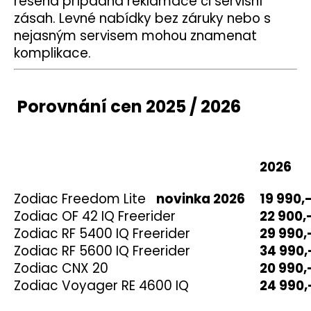
řešena případná reklamace či servisní
zásah.
Levné nabídky bez záruky nebo s
nejasným servisem mohou znamenat
komplikace.
Porovnání cen 2025 / 2026
2026
Zodiac Freedom Lite
novinka 2026
19 990
Zodiac OF 42 IQ Freerider
22 900
Zodiac RF 5400 IQ Freerider
29 99
Zodiac RF 5600 IQ Freerider
34 990,
Zodiac CNX 20
20 990
Zodiac Voyager RE 4600 IQ
24 990