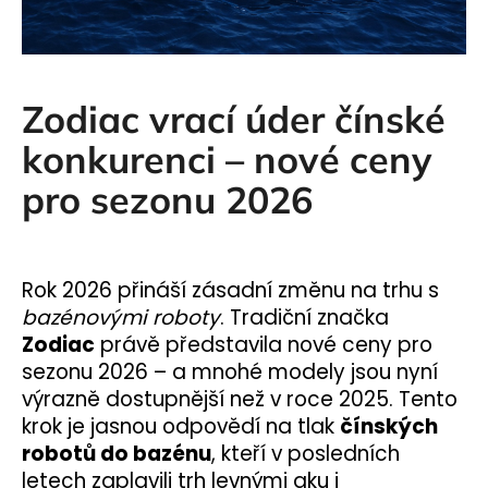
a
j
í
Zodiac vrací úder čínské
t
?
konkurenci – nové ceny
pro sezonu 2026
HLEDAT
Rok 2026 přináší zásadní změnu na trhu s
bazénovými roboty
. Tradiční značka
Zodiac
právě představila nové ceny pro
D
sezonu 2026 – a mnohé modely jsou nyní
o
p
výrazně dostupnější než v roce 2025. Tento
o
krok je jasnou odpovědí na tlak
čínských
r
robotů do bazénu
, kteří v posledních
u
letech zaplavili trh levnými aku i