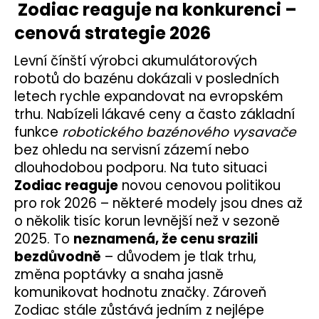
Zodiac reaguje na konkurenci –
cenová strategie 2026
Levní čínští výrobci akumulátorových
robotů do bazénu dokázali v posledních
letech rychle expandovat na evropském
trhu. Nabízeli lákavé ceny a často základní
funkce
robotického bazénového vysavače
bez ohledu na servisní zázemí nebo
dlouhodobou podporu.
Na tuto situaci
Zodiac reaguje
novou cenovou politikou
pro rok 2026 – některé modely jsou dnes až
o několik tisíc korun levnější než v sezoně
2025. To
neznamená, že cenu srazili
bezdůvodně
– důvodem je tlak trhu,
změna poptávky a snaha jasně
komunikovat hodnotu značky.
Zároveň
Zodiac stále zůstává jedním z nejlépe