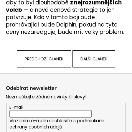
aby to byl dlouhodobě
z
nejrozumnějších
voleb
— a nová cenová strategie to jen
potvrzuje. Kdo v tomto boji bude
prohrávající bude Dolphin, pokud na tyto
ceny nezareaguje, bude mít velký problém.
PŘEDCHOZÍ ČLÁNEK
DALŠÍ ČLÁNEK
Z
á
Odebírat newsletter
p
Nezmeškejte žádné novinky či slevy!
a
t
E-mail
í
Vložením e-mailu souhlasíte s
podmínkami
ochrany osobních údajů