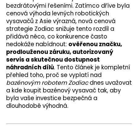
č
bezdrátovými řešeními.
Zatímco dříve byla
u
cenová výhoda levných robotických
j
vysavačů z Asie výrazná, nová cenová
e
m
strategie Zodiac snižuje tento rozdíl a
e
přidává něco, co konkurence často
nedokáže nabídnout:
ověřenou značku,
prodlouženou záruku, autorizovaný
ZODIAC
RF
servis a skutečnou dostupnost
5600IQ
náhradních dílů
.
Tento článek je kompletní
-
FREERIDER
přehled toho, proč se vyplatí nad
bazénovým robotem Zodiac
dnes uvažovat
34
980
a kde koupit bazénový vysavač tak, aby
Kč
byla vaše investice bezpečná a
Původně:
45
dlouhodobě výhodná.
950
Kč