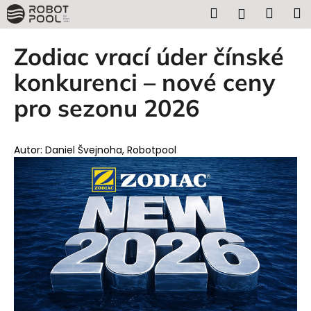
K
Přejít
Hledat
Náku
M
Přihlášen
na
o
obsah
Zpět
Zpět
košík
š
Zodiac vrací úder čínské
í
C
konkurenci – nové ceny
k
o
pro sezonu 2026
p
o
t
Autor: Daniel Švejnoha, Robotpool
ř
e
b
u
j
e
t
e
n