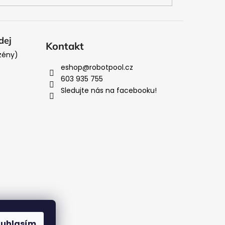
dej
Kontakt
zény)
eshop
@
robotpool.cz
603 935 755
Sledujte nás na facebooku!
ouhlasím