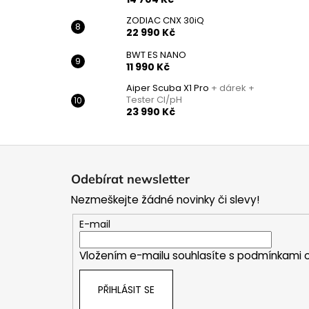
ZODIAC CNX 30iQ
22 990 Kč
BWT ES NANO
11 990 Kč
Aiper Scuba X1 Pro
+ dárek +
Tester Cl/pH
23 990 Kč
Z
á
Odebírat newsletter
p
Nezmeškejte žádné novinky či slevy!
a
t
E-mail
í
Vložením e-mailu souhlasíte s
podmínkami o
PŘIHLÁSIT SE