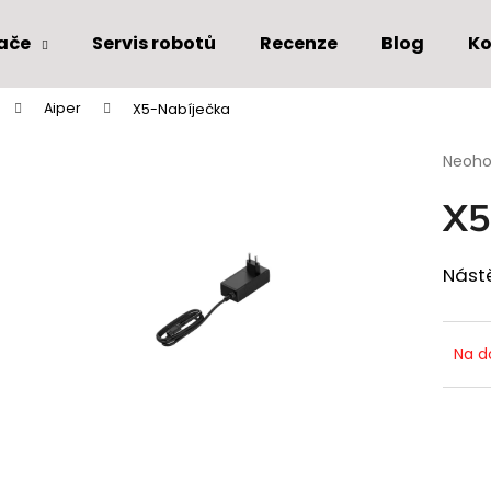
ače
Servis robotů
Recenze
Blog
Ko
Aiper
X5-Nabíječka
Co potřebujete najít?
Průmě
Neoh
hodno
produ
HLEDAT
X5
je
0,0
z
Nást
5
Doporučujeme
hvězdi
Na d