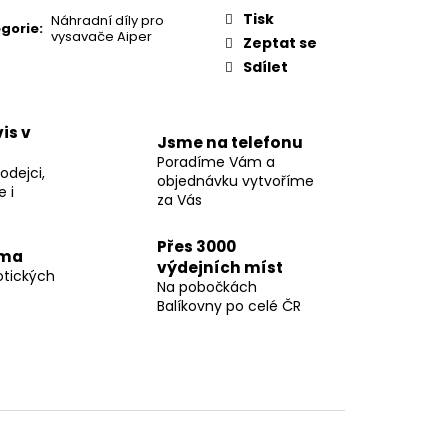
Q
Tisk
Náhradní díly pro
gorie
:
vysavače Aiper
Zeptat se
0 Kč
Sdílet
is v
Jsme na telefonu
Poradíme Vám a
odejci,
objednávku vytvoříme
 i
za Vás
Přes 3000
rma
výdejních míst
otických
Na pobočkách
Balíkovny po celé ČR