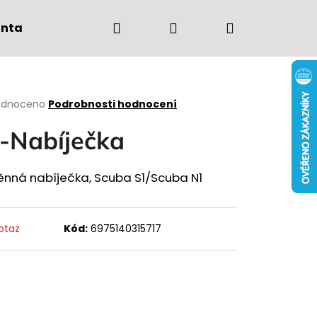
Hledat
Přihlášení
Nákupní
ntakt
Tel.: 603 935 755
košík
rné
odnoceno
Podrobnosti hodnocení
cení
ktu
-Nabíječka
ěnná nabíječka, Scuba S1/Scuba N1
ček.
otaz
Kód:
6975140315717
Následující