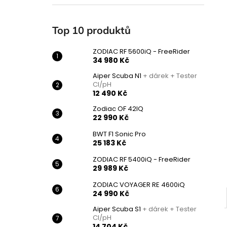
ZODIAC RF 5600IQ - FREERIDER
l
34 980 Kč
Původně:
45 950 Kč
Top 10 produktů
ZODIAC RF 5600iQ - FreeRider
34 980 Kč
Aiper Scuba N1
+ dárek + Tester
Cl/pH
12 490 Kč
Zodiac OF 42IQ
22 990 Kč
BWT F1 Sonic Pro
25 183 Kč
ZODIAC RF 5400iQ - FreeRider
29 989 Kč
ZODIAC VOYAGER RE 4600iQ
24 990 Kč
Aiper Scuba S1
+ dárek + Tester
Cl/pH
14 704 Kč