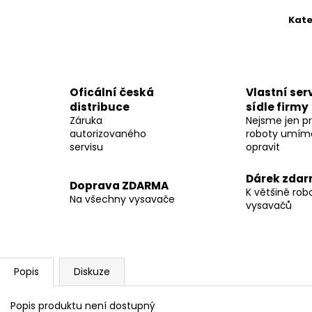
AIPER SCUBA N1
+ DÁREK + TESTER
ZODIAC OF 42I
CL/PH
Kate
22 990 Kč
12 490 Kč
Původně:
29 99
Oficální česká
Vlastní serv
distribuce
sídle firmy
Záruka
Nejsme jen pr
autorizovaného
roboty umíme
servisu
opravit
Dárek zda
Doprava ZDARMA
K většině rob
Na všechny vysavače
vysavačů
Popis
Diskuze
Popis produktu není dostupný